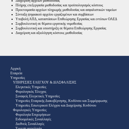
Διαχείριση αρχείων μισθοδοσίας
Πλήρης επεξεργασία μισθοδοσίας και προϋπολογισμός κόστους
Προετοιμασία αρχείων πληρωμής μισθοδοσίας και ασφαλιστικών ταμείων
Σύνταξη ψηφιακού αρχείου εργαζομένων και συμβάσεων
Υποβολή ΑΠΔ, καταστάσεων Επιθεώρησης Εργασίας και εντύπων ΟΑΕΔ
Συμβουλευτική σε θέματα εργατικής νομοθεσίας
Συμβουλευτική και υποστήριξη σε θέματα Επιθεώρησης Εργασίας
Διαχείριση και αξιολόγηση κόστους μισθοδοσίας
Αρχική
Εταιρεία
Υπηρεσίες
ΥΠΗΡΕΣΙΕΣ ΕΛΕΓΧΟΥ & ΔΙΑΣΦΑΛΙΣΗΣ
Ελεγκτικές Υπηρεσίες
Φορολογικός Έλεγχος
Συναφείς Ελεγκτικές Υπηρεσίες
Υπηρεσίες Εταιρικής Διακυβέρνησης, Κινδύνου και Συμμόρφωσης
Υπηρεσίες Εσωτερικού Ελέγχου και Διαχείρισης Κινδύνου
Φορολογικές Υπηρεσίες
Φορολογία Επιχειρήσεων
Ενδοομιλικές Συναλλαγές
Διεθνείς Συναλλαγές
Έμμεση φορολογία