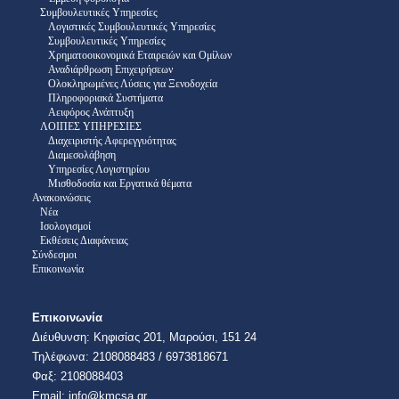
Συμβουλευτικές Υπηρεσίες
Λογιστικές Συμβουλευτικές Υπηρεσίες
Συμβουλευτικές Υπηρεσίες
Χρηματοοικονομικά Εταιρειών και Ομίλων
Αναδιάρθρωση Επιχειρήσεων
Ολοκληρωμένες Λύσεις για Ξενοδοχεία
Πληροφοριακά Συστήματα
Αειφόρος Ανάπτυξη
ΛΟΙΠΕΣ ΥΠΗΡΕΣΙΕΣ
Διαχειριστής Αφερεγγυότητας
Διαμεσολάβηση
Υπηρεσίες Λογιστηρίου
Μισθοδοσία και Εργατικά θέματα
Ανακοινώσεις
Νέα
Ισολογισμοί
Εκθέσεις Διαφάνειας
Σύνδεσμοι
Επικοινωνία
Επικοινωνία
Διέυθυνση:​ Κηφισίας 201, Μαρούσι, 151 24
Τηλέφωνα: 2108088483 / 6973818671
​​Φαξ: 2108088403​
Email:​ info@kmcsa.gr