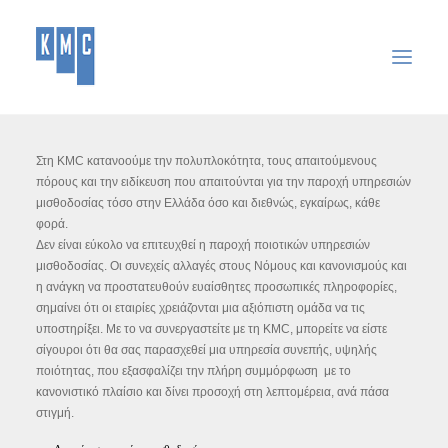
ΑΡΧΙΚΉ
Στη KMC κατανοούμε την πολυπλοκότητα, τους απαιτούμενους
πόρους και την ειδίκευση που απαιτούνται για την παροχή υπηρεσιών
ΕΤΑΙΡΕΊΑ
μισθοδοσίας τόσο στην Ελλάδα όσο και διεθνώς, εγκαίρως, κάθε
ΥΠΗΡΕΣΊΕΣ
φορά.
Δεν είναι εύκολο να επιτευχθεί η παροχή ποιοτικών υπηρεσιών
ΑΝΑΚΟΙΝΏΣΕΙΣ
μισθοδοσίας. Οι συνεχείς αλλαγές στους Νόμους και κανονισμούς και
η ανάγκη να προστατευθούν ευαίσθητες προσωπικές πληροφορίες,
ΣΎΝΔΕΣΜΟΙ
σημαίνει ότι οι εταιρίες χρειάζονται μια αξιόπιστη ομάδα να τις
ΕΠΙΚΟΙΝΩΝΊΑ
υποστηρίξει. Με το να συνεργαστείτε με τη KMC, μπορείτε να είστε
σίγουροι ότι θα σας παρασχεθεί μια υπηρεσία συνεπής, υψηλής
SEARCH
ποιότητας, που εξασφαλίζει την πλήρη συμμόρφωση με το
κανονιστικό πλαίσιο και δίνει προσοχή στη λεπτομέρεια, ανά πάσα
στιγμή.