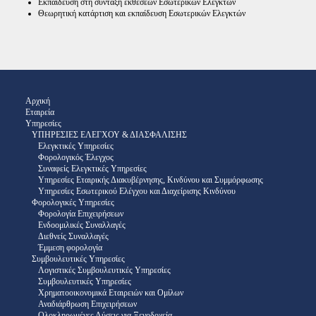
Εκπαίδευση στη σύνταξη εκθέσεων Εσωτερικών Ελεγκτών
Θεωρητική κατάρτιση και εκπαίδευση Εσωτερικών Ελεγκτών
Αρχική
Εταιρεία
Υπηρεσίες
ΥΠΗΡΕΣΙΕΣ ΕΛΕΓΧΟΥ & ΔΙΑΣΦΑΛΙΣΗΣ
Ελεγκτικές Υπηρεσίες
Φορολογικός Έλεγχος
Συναφείς Ελεγκτικές Υπηρεσίες
Υπηρεσίες Εταιρικής Διακυβέρνησης, Κινδύνου και Συμμόρφωσης
Υπηρεσίες Εσωτερικού Ελέγχου και Διαχείρισης Κινδύνου
Φορολογικές Υπηρεσίες
Φορολογία Επιχειρήσεων
Ενδοομιλικές Συναλλαγές
Διεθνείς Συναλλαγές
Έμμεση φορολογία
Συμβουλευτικές Υπηρεσίες
Λογιστικές Συμβουλευτικές Υπηρεσίες
Συμβουλευτικές Υπηρεσίες
Χρηματοοικονομικά Εταιρειών και Ομίλων
Αναδιάρθρωση Επιχειρήσεων
Ολοκληρωμένες Λύσεις για Ξενοδοχεία