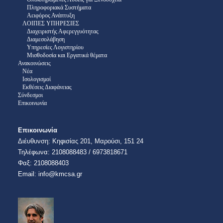
Πληροφοριακά Συστήματα
Αειφόρος Ανάπτυξη
ΛΟΙΠΕΣ ΥΠΗΡΕΣΙΕΣ
Διαχειριστής Αφερεγγυότητας
Διαμεσολάβηση
Υπηρεσίες Λογιστηρίου
Μισθοδοσία και Εργατικά θέματα
Ανακοινώσεις
Νέα
Ισολογισμοί
Εκθέσεις Διαφάνειας
Σύνδεσμοι
Επικοινωνία
Επικοινωνία
Διέυθυνση:​ Κηφισίας 201, Μαρούσι, 151 24
Τηλέφωνα: 2108088483 / 6973818671
​​Φαξ: 2108088403​
Email:​ info@kmcsa.gr