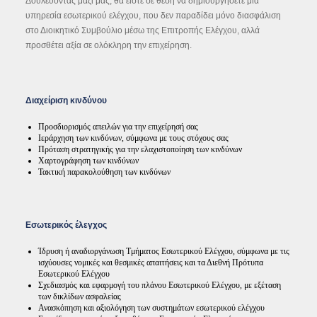
Δουλεύοντας μαζί μας, θα είστε σε θέση να δημιουργήσετε μια
υπηρεσία εσωτερικού ελέγχου, που δεν παραδίδει μόνο διασφάλιση
στο Διοικητικό Συμβούλιο μέσω της Επιτροπής Ελέγχου, αλλά
προσθέτει αξία σε ολόκληρη την επιχείρηση.
Διαχείριση κινδύνου
Προσδιορισμός απειλών για την επιχείρησή σας
Ιεράρχηση των κινδύνων, σύμφωνα με τους στόχους σας
Πρόταση στρατηγικής για την ελαχιστοποίηση των κινδύνων
Χαρτογράφηση των κινδύνων
Τακτική παρακολούθηση των κινδύνων
Εσωτερικός έλεγχος
Ίδρυση ή αναδιοργάνωση Τμήματος Εσωτερικού Ελέγχου, σύμφωνα με τις
ισχύουσες νομικές και θεσμικές απαιτήσεις και τα Διεθνή Πρότυπα
Εσωτερικού Ελέγχου
Σχεδιασμός και εφαρμογή του πλάνου Εσωτερικού Ελέγχου, με εξέταση
των δικλίδων ασφαλείας
Ανασκόπηση και αξιολόγηση των συστημάτων εσωτερικού ελέγχου