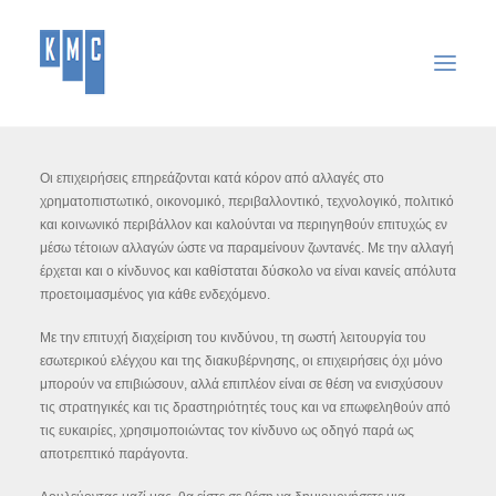
ΑΡΧΙΚΉ
Οι επιχειρήσεις επηρεάζονται κατά κόρον από αλλαγές στο
χρηματοπιστωτικό, οικονομικό, περιβαλλοντικό, τεχνολογικό, πολιτικό
ΕΤΑΙΡΕΊΑ
και κοινωνικό περιβάλλον και καλούνται να περιηγηθούν επιτυχώς εν
ΥΠΗΡΕΣΊΕΣ
μέσω τέτοιων αλλαγών ώστε να παραμείνουν ζωντανές. Με την αλλαγή
έρχεται και ο κίνδυνος και καθίσταται δύσκολο να είναι κανείς απόλυτα
ΑΝΑΚΟΙΝΏΣΕΙΣ
προετοιμασμένος για κάθε ενδεχόμενο.
ΣΎΝΔΕΣΜΟΙ
Με την επιτυχή διαχείριση του κινδύνου, τη σωστή λειτουργία του
ΕΠΙΚΟΙΝΩΝΊΑ
εσωτερικού ελέγχου και της διακυβέρνησης, οι επιχειρήσεις όχι μόνο
μπορούν να επιβιώσουν, αλλά επιπλέον είναι σε θέση να ενισχύσουν
SEARCH
τις στρατηγικές και τις δραστηριότητές τους και να επωφεληθούν από
τις ευκαιρίες, χρησιμοποιώντας τον κίνδυνο ως οδηγό παρά ως
αποτρεπτικό παράγοντα.