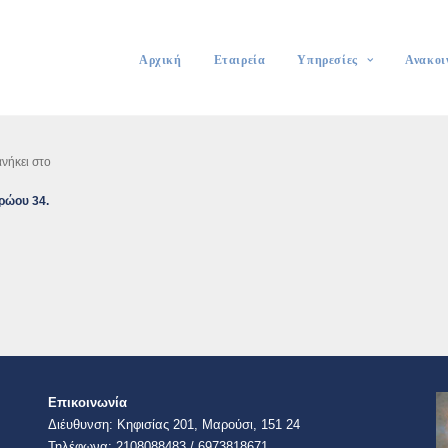
Αρχική
Εταιρεία
Υπηρεσίες
Ανακοι
νήκει στο
τρώου 34
.
Επικοινωνία
Διέυθυνση:​ Κηφισίας 201, Μαρούσι, 151 24
Τηλέφωνα: 2108088483 / 6973818671