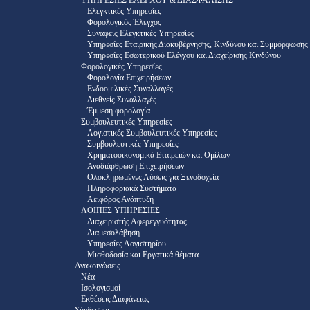
ΥΠΗΡΕΣΙΕΣ ΕΛΕΓΧΟΥ & ΔΙΑΣΦΑΛΙΣΗΣ
Ελεγκτικές Υπηρεσίες
Φορολογικός Έλεγχος
Συναφείς Ελεγκτικές Υπηρεσίες
Υπηρεσίες Εταιρικής Διακυβέρνησης, Κινδύνου και Συμμόρφωσης
Υπηρεσίες Εσωτερικού Ελέγχου και Διαχείρισης Κινδύνου
Φορολογικές Υπηρεσίες
Φορολογία Επιχειρήσεων
Ενδοομιλικές Συναλλαγές
Διεθνείς Συναλλαγές
Έμμεση φορολογία
Συμβουλευτικές Υπηρεσίες
Λογιστικές Συμβουλευτικές Υπηρεσίες
Συμβουλευτικές Υπηρεσίες
Χρηματοοικονομικά Εταιρειών και Ομίλων
Αναδιάρθρωση Επιχειρήσεων
Ολοκληρωμένες Λύσεις για Ξενοδοχεία
Πληροφοριακά Συστήματα
Αειφόρος Ανάπτυξη
ΛΟΙΠΕΣ ΥΠΗΡΕΣΙΕΣ
Διαχειριστής Αφερεγγυότητας
Διαμεσολάβηση
Υπηρεσίες Λογιστηρίου
Μισθοδοσία και Εργατικά θέματα
Ανακοινώσεις
Νέα
Ισολογισμοί
Εκθέσεις Διαφάνειας