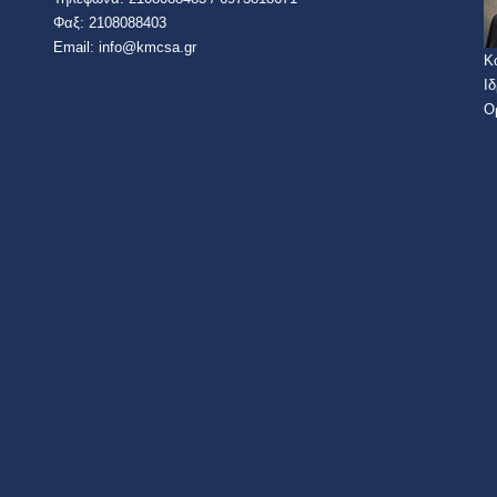
​​Φαξ: 2108088403​
Email:​ info@kmcsa.gr
Κ
Ι
Ο