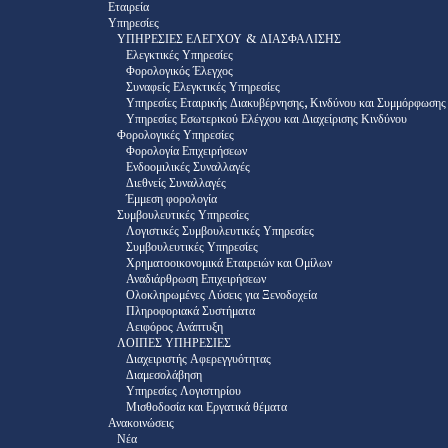
Εταιρεία
Υπηρεσίες
ΥΠΗΡΕΣΙΕΣ ΕΛΕΓΧΟΥ & ΔΙΑΣΦΑΛΙΣΗΣ
Ελεγκτικές Υπηρεσίες
Φορολογικός Έλεγχος
Συναφείς Ελεγκτικές Υπηρεσίες
Υπηρεσίες Εταιρικής Διακυβέρνησης, Κινδύνου και Συμμόρφωσης
Υπηρεσίες Εσωτερικού Ελέγχου και Διαχείρισης Κινδύνου
Φορολογικές Υπηρεσίες
Φορολογία Επιχειρήσεων
Ενδοομιλικές Συναλλαγές
Διεθνείς Συναλλαγές
Έμμεση φορολογία
Συμβουλευτικές Υπηρεσίες
Λογιστικές Συμβουλευτικές Υπηρεσίες
Συμβουλευτικές Υπηρεσίες
Χρηματοοικονομικά Εταιρειών και Ομίλων
Αναδιάρθρωση Επιχειρήσεων
Ολοκληρωμένες Λύσεις για Ξενοδοχεία
Πληροφοριακά Συστήματα
Αειφόρος Ανάπτυξη
ΛΟΙΠΕΣ ΥΠΗΡΕΣΙΕΣ
Διαχειριστής Αφερεγγυότητας
Διαμεσολάβηση
Υπηρεσίες Λογιστηρίου
Μισθοδοσία και Εργατικά θέματα
Ανακοινώσεις
Νέα