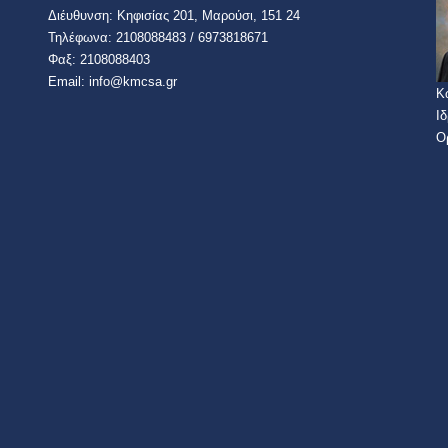
Διέυθυνση:​ Κηφισίας 201, Μαρούσι, 151 24
Τηλέφωνα: 2108088483 / 6973818671
​​Φαξ: 2108088403​
Email:​ info@kmcsa.gr
Κ
Ι
Ο