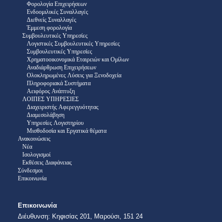
Φορολογία Επιχειρήσεων
Ενδοομιλικές Συναλλαγές
Διεθνείς Συναλλαγές
Έμμεση φορολογία
Συμβουλευτικές Υπηρεσίες
Λογιστικές Συμβουλευτικές Υπηρεσίες
Συμβουλευτικές Υπηρεσίες
Χρηματοοικονομικά Εταιρειών και Ομίλων
Αναδιάρθρωση Επιχειρήσεων
Ολοκληρωμένες Λύσεις για Ξενοδοχεία
Πληροφοριακά Συστήματα
Αειφόρος Ανάπτυξη
ΛΟΙΠΕΣ ΥΠΗΡΕΣΙΕΣ
Διαχειριστής Αφερεγγυότητας
Διαμεσολάβηση
Υπηρεσίες Λογιστηρίου
Μισθοδοσία και Εργατικά θέματα
Ανακοινώσεις
Νέα
Ισολογισμοί
Εκθέσεις Διαφάνειας
Σύνδεσμοι
Επικοινωνία
Επικοινωνία
Διέυθυνση:​ Κηφισίας 201, Μαρούσι, 151 24