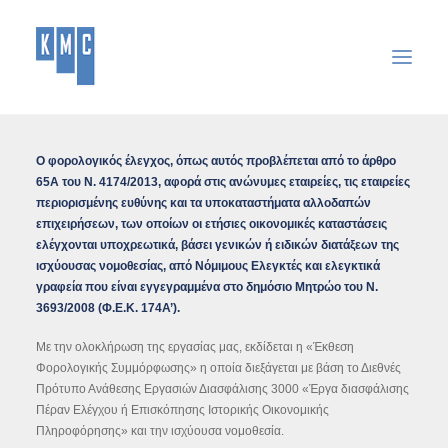
ΑΡΧΙΚΉ
Ο φορολογικός έλεγχος, όπως αυτός προβλέπεται από το άρθρο
65A του Ν. 4174/2013, αφορά στις ανώνυμες εταιρείες, τις εταιρείες
ΕΤΑΙΡΕΊΑ
περιορισμένης ευθύνης και τα υποκαταστήματα αλλοδαπών
ΥΠΗΡΕΣΊΕΣ
επιχειρήσεων, των οποίων οι ετήσιες οικονομικές καταστάσεις
ελέγχονται υποχρεωτικά, βάσει γενικών ή ειδικών διατάξεων της
ΑΝΑΚΟΙΝΏΣΕΙΣ
ισχύουσας νομοθεσίας, από Νόμιμους Ελεγκτές και ελεγκτικά
γραφεία που είναι εγγεγραμμένα στο δημόσιο Μητρώο του Ν.
ΣΎΝΔΕΣΜΟΙ
3693/2008 (Φ.Ε.Κ. 174Α’).
ΕΠΙΚΟΙΝΩΝΊΑ
Με την ολοκλήρωση της εργασίας μας, εκδίδεται η «Έκθεση
SEARCH
Φορολογικής Συμμόρφωσης» η οποία διεξάγεται με βάση το Διεθνές
Πρότυπο Ανάθεσης Εργασιών Διασφάλισης 3000 «Έργα διασφάλισης
Πέραν Ελέγχου ή Επισκόπησης Ιστορικής Οικονομικής
Πληροφόρησης» και την ισχύουσα νομοθεσία.