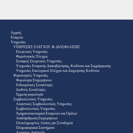
Αρχική
Εταιρεία
Υπηρεσίες
ΥΠΗΡΕΣΙΕΣ ΕΛΕΓΧΟΥ & ΔΙΑΣΦΑΛΙΣΗΣ
Ελεγκτικές Υπηρεσίες
Φορολογικός Έλεγχος
Συναφείς Ελεγκτικές Υπηρεσίες
Υπηρεσίες Εταιρικής Διακυβέρνησης, Κινδύνου και Συμμόρφωσης
Υπηρεσίες Εσωτερικού Ελέγχου και Διαχείρισης Κινδύνου
Φορολογικές Υπηρεσίες
Φορολογία Επιχειρήσεων
Ενδοομιλικές Συναλλαγές
Διεθνείς Συναλλαγές
Έμμεση φορολογία
Συμβουλευτικές Υπηρεσίες
Λογιστικές Συμβουλευτικές Υπηρεσίες
Συμβουλευτικές Υπηρεσίες
Χρηματοοικονομικά Εταιρειών και Ομίλων
Αναδιάρθρωση Επιχειρήσεων
Ολοκληρωμένες Λύσεις για Ξενοδοχεία
Πληροφοριακά Συστήματα
Αειφόρος Ανάπτυξη