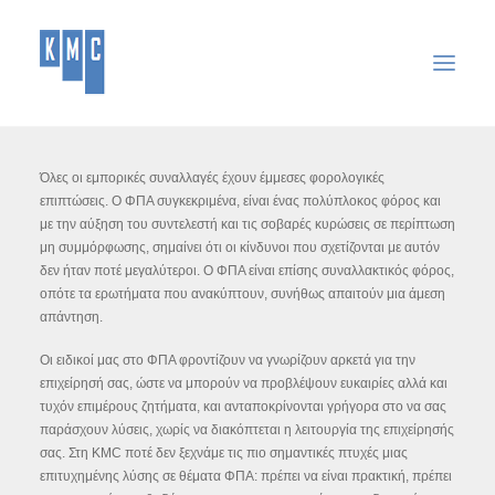
ΑΡΧΙΚΉ
Όλες οι εμπορικές συναλλαγές έχουν έμμεσες φορολογικές
επιπτώσεις. Ο ΦΠΑ συγκεκριμένα, είναι ένας πολύπλοκος φόρος και
ΕΤΑΙΡΕΊΑ
με την αύξηση του συντελεστή και τις σοβαρές κυρώσεις σε περίπτωση
ΥΠΗΡΕΣΊΕΣ
μη συμμόρφωσης, σημαίνει ότι οι κίνδυνοι που σχετίζονται με αυτόν
δεν ήταν ποτέ μεγαλύτεροι. Ο ΦΠΑ είναι επίσης συναλλακτικός φόρος,
ΑΝΑΚΟΙΝΏΣΕΙΣ
οπότε τα ερωτήματα που ανακύπτουν, συνήθως απαιτούν μια άμεση
απάντηση.
ΣΎΝΔΕΣΜΟΙ
ΕΠΙΚΟΙΝΩΝΊΑ
Οι ειδικοί μας στο ΦΠΑ φροντίζουν να γνωρίζουν αρκετά για την
επιχείρησή σας, ώστε να μπορούν να προβλέψουν ευκαιρίες αλλά και
SEARCH
τυχόν επιμέρους ζητήματα, και ανταποκρίνονται γρήγορα στο να σας
παράσχουν λύσεις, χωρίς να διακόπτεται η λειτουργία της επιχείρησής
σας. Στη KMC ποτέ δεν ξεχνάμε τις πιο σημαντικές πτυχές μιας
επιτυχημένης λύσης σε θέματα ΦΠΑ: πρέπει να είναι πρακτική, πρέπει