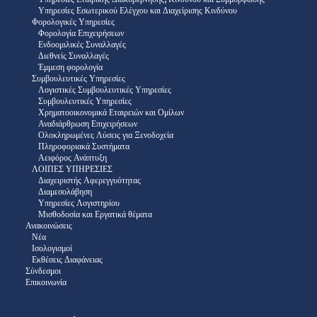
Υπηρεσίες Εσωτερικού Ελέγχου και Διαχείρισης Κινδύνου
Φορολογικές Υπηρεσίες
Φορολογία Επιχειρήσεων
Ενδοομιλικές Συναλλαγές
Διεθνείς Συναλλαγές
Έμμεση φορολογία
Συμβουλευτικές Υπηρεσίες
Λογιστικές Συμβουλευτικές Υπηρεσίες
Συμβουλευτικές Υπηρεσίες
Χρηματοοικονομικά Εταιρειών και Ομίλων
Αναδιάρθρωση Επιχειρήσεων
Ολοκληρωμένες Λύσεις για Ξενοδοχεία
Πληροφοριακά Συστήματα
Αειφόρος Ανάπτυξη
ΛΟΙΠΕΣ ΥΠΗΡΕΣΙΕΣ
Διαχειριστής Αφερεγγυότητας
Διαμεσολάβηση
Υπηρεσίες Λογιστηρίου
Μισθοδοσία και Εργατικά θέματα
Ανακοινώσεις
Νέα
Ισολογισμοί
Εκθέσεις Διαφάνειας
Σύνδεσμοι
Επικοινωνία